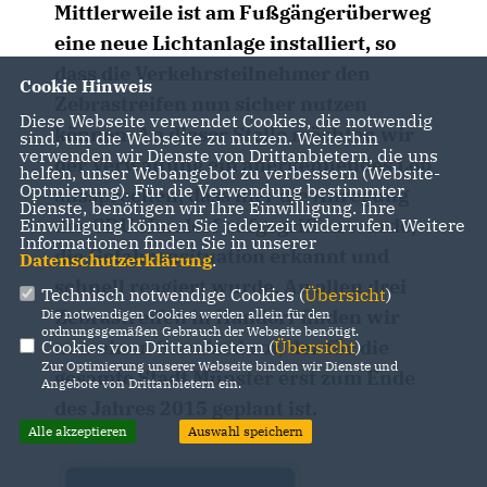
Mittlerweile ist am Fußgängerüberweg
eine neue Lichtanlage installiert, so
dass die Verkehrsteilnehmer den
Cookie Hinweis
Zebrastreifen nun sicher nutzen
Diese Webseite verwendet Cookies, die notwendig
können. An dieser Stelle möchten wir
sind, um die Webseite zu nutzen. Weiterhin
verwenden wir Dienste von Drittanbietern, die uns
der Verwaltung ein anerkennendes Lob
helfen, unser Webangebot zu verbessern (Website-
Optmierung). Für die Verwendung bestimmter
aussprechen, dass hier die Anregung
Dienste, benötigen wir Ihre Einwilligung. Ihre
der CDU Handorf aufgegriffen wurde,
Einwilligung können Sie jederzeit widerrufen. Weitere
Informationen finden Sie in unserer
die Gefahrensituation erkannt und
Datenschutzerklärung
.
schnell reagiert wurde. An allen drei
Technisch notwendige Cookies (
Übersicht
)
Zebrastreifen in Handorf finden wir
Die notwendigen Cookies werden allein für den
ordnungsgemäßen Gebrauch der Webseite benötigt.
nun einen Standard vor, der für die
Cookies von Drittanbietern (
Übersicht
)
Zur Optimierung unserer Webseite binden wir Dienste und
gesamte Stadt Münster erst zum Ende
Angebote von Drittanbietern ein.
des Jahres 2015 geplant ist.
Alle akzeptieren
Auswahl speichern