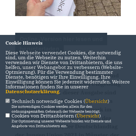
Online-Version hier lesen und
Cookie Hinweis
herunterladen
Diese Webseite verwendet Cookies, die notwendig
sind, um die Webseite zu nutzen. Weiterhin
verwenden wir Dienste von Drittanbietern, die uns
In dieser Woche ist die
Ausgabe 115 des
helfen, unser Webangebot zu verbessern (Website-
Optmierung). Für die Verwendung bestimmter
Handorfer Rundblicks
erschienen und
Dienste, benötigen wir Ihre Einwilligung. Ihre
Einwilligung können Sie jederzeit widerrufen. Weitere
wird derzeit in Handorf und Umgebung
Informationen finden Sie in unserer
Datenschutzerklärung
.
verteilt . Themen dieser Ausgabe sind
u.a. das kommende Neubaugebiet an
Technisch notwendige Cookies (
Übersicht
)
Die notwendigen Cookies werden allein für den
der Kötterstraße, der Skaterpark im
ordnungsgemäßen Gebrauch der Webseite benötigt.
Cookies von Drittanbietern (
Übersicht
)
Vinzenzwerk, die Neueröffnung des
Zur Optimierung unserer Webseite binden wir Dienste und
EDEKA Rotthowe, der Deutschlandtag
Angebote von Drittanbietern ein.
der Jungen Union 2021 in Münster, der