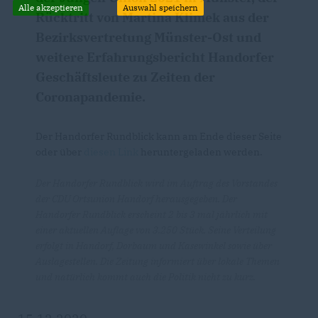
Alle akzeptieren
Auswahl speichern
Rücktritt von Martina Klimek aus der
Bezirksvertretung Münster-Ost und
weitere Erfahrungsbericht Handorfer
Geschäftsleute zu Zeiten der
Coronapandemie.
Der Handorfer Rundblick kann am Ende dieser Seite
oder über
diesen Link
heruntergeladen werden.
Der Handorfer Rundblick wird im Auftrag des Vorstandes
der CDU Ortsunion Handorf herausgegeben. Der
Handorfer Rundblick erscheint 2 bis 3 mal jährlich mit
einer aktuellen Auflage von 3.250 Stück. Seine Verteilung
erfolgt in Handorf, Dorbaum und Kasewinkel sowie über
Auslagestellen. Die Zeitung informiert über lokale Themen
und natürlich kommt auch die Politik nicht zu kurz.