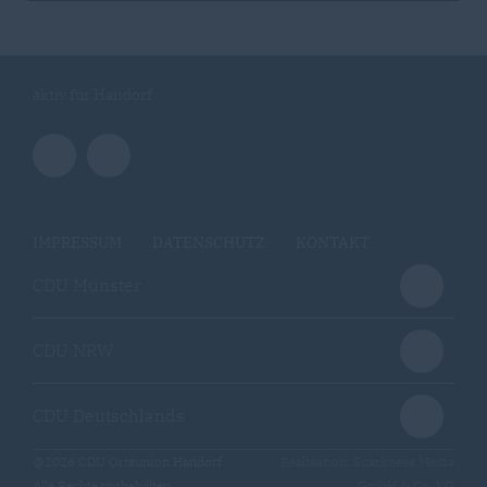
aktiv für Handorf
IMPRESSUM
DATENSCHUTZ
KONTAKT
CDU Münster
CDU NRW
CDU Deutschlands
@2026 CDU Ortsunion Handorf
Realisation: Sharkness Media
Alle Rechte vorbehalten.
GmbH & Co. KG